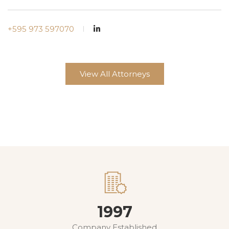
+595 973 597070
View All Attorneys
1997
Company Established